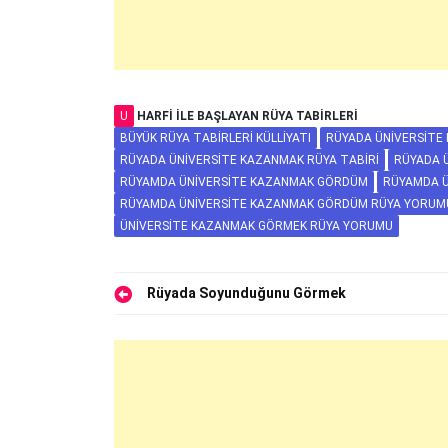
U
HARFI ILE BAŞLAYAN RÜYA TABIRLERI
BÜYÜK RÜYA TABIRLERI KÜLLIYATI
RÜYADA ÜNIVERSITE 
RÜYADA ÜNIVERSITE KAZANMAK RÜYA TABIRI
RÜYADA 
RÜYAMDA ÜNIVERSITE KAZANMAK GÖRDÜM
RÜYAMDA Ü
RÜYAMDA ÜNIVERSITE KAZANMAK GÖRDÜM RÜYA YORUM
ÜNIVERSITE KAZANMAK GÖRMEK RÜYA YORUMU
Yazı
Rüyada Soyunduğunu Görmek
gezinmesi