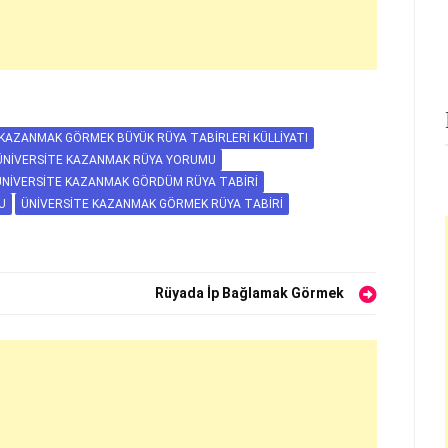
KAZANMAK GÖRMEK BÜYÜK RÜYA TABIRLERI KÜLLIYATI
ÜNIVERSITE KAZANMAK RÜYA YORUMU
NIVERSITE KAZANMAK GÖRDÜM RÜYA TABIRI
U
ÜNIVERSITE KAZANMAK GÖRMEK RÜYA TABIRI
Rüyada İp Bağlamak Görmek