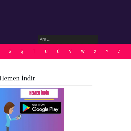
Arama:
S
Ş
T
U
Ü
V
W
X
Y
Z
Hemen İndir