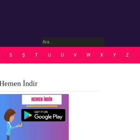
Arama:
S
Ş
T
U
Ü
V
W
X
Y
Z
Hemen İndir