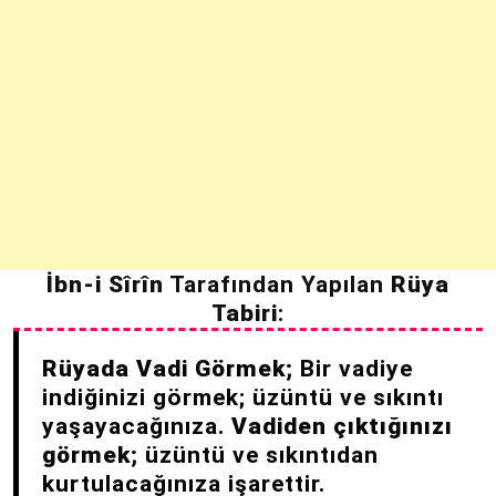
İbn-i Sîrîn
Tarafından Yapılan
Rüya
Tabiri
:
Rüyada Vadi Görmek;
Bir vadiye
indiğinizi görmek; üzüntü ve sıkıntı
yaşayacağınıza.
Vadiden çıktığınızı
görmek;
üzüntü ve sıkıntıdan
kurtulacağınıza işarettir.