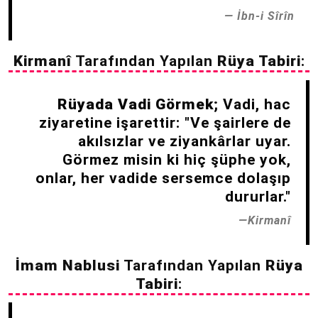
İbn-i Sîrîn
Kirmanî
Tarafından Yapılan
Rüya Tabiri
:
Rüyada Vadi Görmek;
Vadi, hac
ziyaretine işarettir: "Ve şairlere de
akılsızlar ve ziyankârlar uyar.
Görmez misin ki hiç şüphe yok,
onlar, her vadide sersemce dolaşıp
dururlar."
Kirmanî
İmam Nablusi
Tarafından Yapılan
Rüya
Tabiri
: