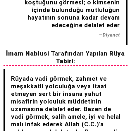
koştuğunu görmesi; o kimsenin
içinde bulunduğu mutluluğun
hayatının sonuna kadar devam
edeceğine delalet eder
Diyanet
İmam Nablusi
Tarafından Yapılan
Rüya
Tabiri
:
Rüyada vadi görmek, zahmet ve
meşakkatli yolculuğa veya itaat
etmeyen sert bir insana yahut
misafirin yolculuk müddetinin
uzamasına delalet eder. Bazen de
vadi görmek, salih amele, iyi ve helal
malı infak ederek Allah (C.C.)'a