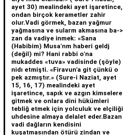
ayet 30) mealindeki ayet işaretince,
ondan birçok kerametler zahir
olur.Vadi görmek, bazan yağmur
yağmasına ve sularm akmasına ba->
zan da vadiye inmek: «Sana
(Habibim) Musa'nm haberi geldj
(değil) mi? Hani rabbi o'na
mukaddes «tuva» vadisinde (şöyle)
nidı etmişti. «Firavun'a git çünkü o
pek azmıştır.» (Sure-i Naziat, ayet
15, 16, 17) mealindeki ayet
işaretince, sapık ve azgın kimselere
gitmek ve onlara dini hükümleri
tebliğ etmek için yolculuk ve elçiliği
uhdesine almaya delalet eder.Bazan
vadi dağların kendisini
kuşatmasından ötürü zindan ve