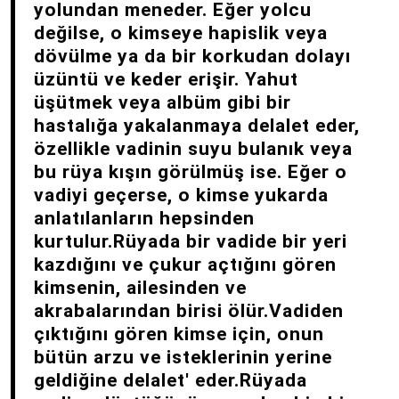
yolundan meneder. Eğer yolcu
değilse, o kimseye hapislik veya
dövülme ya da bir korkudan dolayı
üzüntü ve keder erişir. Yahut
üşütmek veya albüm gibi bir
hastalığa yakalanmaya delalet eder,
özellikle vadinin suyu bulanık veya
bu rüya kışın görülmüş ise. Eğer o
vadiyi geçerse, o kimse yukarda
anlatılanların hepsinden
kurtulur.Rüyada bir vadide bir yeri
kazdığını ve çukur açtığını gören
kimsenin, ailesinden ve
akrabalarından birisi ölür.Vadiden
çıktığını gören kimse için, onun
bütün arzu ve isteklerinin yerine
geldiğine delalet' eder.Rüyada