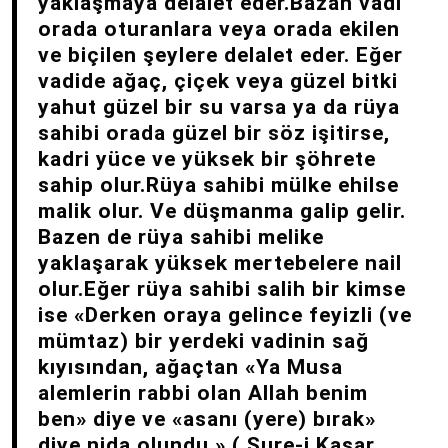
yaklaşmaya delalet eder.Bazan vadi
orada oturanlara veya orada ekilen
ve biçilen şeylere delalet eder. Eğer
vadide ağaç, çiçek veya güzel bitki
yahut güzel bir su varsa ya da rüya
sahibi orada güzel bir söz işitirse,
kadri yüce ve yüksek bir şöhrete
sahip olur.Rüya sahibi mülke ehilse
malik olur. Ve düşmanma galip gelir.
Bazen de rüya sahibi melike
yaklaşarak yüksek mertebelere nail
olur.Eğer rüya sahibi salih bir kimse
ise «Derken oraya gelince feyizli (ve
mümtaz) bir yerdeki vadinin sağ
kıyısından, ağaçtan «Ya Musa
alemlerin rabbi olan Allah benim
ben» diye ve «asanı (yere) bırak»
diye nida olundu.» ( Sure-i Kasar,