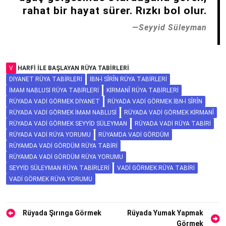
rahat bir hayat sürer. Rızkı bol olur.
Seyyid Süleyman
V
HARFI ILE BAŞLAYAN RÜYA TABIRLERI
DIYANET RÜYA TABIRLERI
İBN-I SÎRÎN RÜYA TABIRLERI
İMAM NABLUSI RÜYA TABIRLERI
KIRMANÎ RÜYA TABIRLERI
RÜYADA VADI GÖRMEK DIYANET
RÜYADA VADI GÖRMEK İBN-I SÎRÎN
RÜYADA VADI GÖRMEK İMAM NABLUSI
RÜYADA VADI GÖRMEK KIRMANÎ
RÜYADA VADI GÖRMEK SEYYID SÜLEYMAN
RÜYADA VADI RÜYA TABIRI
RÜYADA VADI RÜYA YORUMU
RÜYAMDA VADI GÖRDÜM
RÜYAMDA VADI GÖRDÜM RÜYA TABIRI
RÜYAMDA VADI GÖRDÜM RÜYA YORUMU
SEYYID SÜLEYMAN RÜYA TABIRLERI
VADI GÖRMEK RÜYA TABIRI
VADI GÖRMEK RÜYA YORUMU
Yazı
Rüyada Şırınga Görmek
Rüyada Yumak Yapmak
Görmek