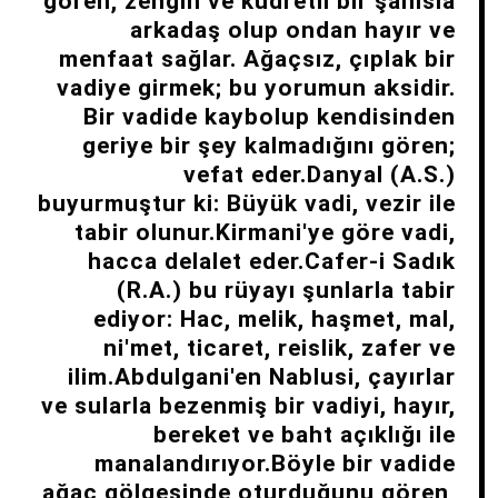
gören, zengin ve kudretli bir şahısla
arkadaş olup ondan hayır ve
menfaat sağlar. Ağaçsız, çıplak bir
vadiye girmek; bu yorumun aksidir.
Bir vadide kaybolup kendisinden
geriye bir şey kalmadığını gören;
vefat eder.Danyal (A.S.)
buyurmuştur ki: Büyük vadi, vezir ile
tabir olunur.Kirmani'ye göre vadi,
hacca delalet eder.Cafer-i Sadık
(R.A.) bu rüyayı şunlarla tabir
ediyor: Hac, melik, haşmet, mal,
ni'met, ticaret, reislik, zafer ve
ilim.Abdulgani'en Nablusi, çayırlar
ve sularla bezenmiş bir vadiyi, hayır,
bereket ve baht açıklığı ile
manalandırıyor.Böyle bir vadide
ağaç gölgesinde oturduğunu gören,