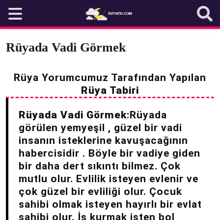
Skip
to
content
Rüyada Vadi Görmek
Rüya Yorumcumuz Tarafından Yapılan
Rüya Tabiri
Rüyada Vadi Görmek
:Rüyada
görülen yemyeşil , güzel bir vadi
insanın isteklerine kavuşacağının
habercisidir . Böyle bir vadiye giden
bir daha dert sıkıntı bilmez. Çok
mutlu olur. Evlilik isteyen evlenir ve
çok güzel bir evliliği olur. Çocuk
sahibi olmak isteyen hayırlı bir evlat
sahibi olur. İş kurmak isten bol