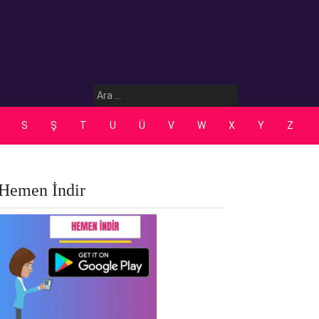
Arama:
S
Ş
T
U
Ü
V
W
X
Y
Z
Hemen İndir