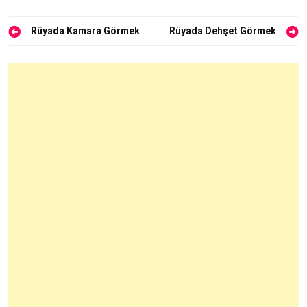
Yazı
Rüyada Kamara Görmek
Rüyada Dehşet Görmek
gezinmesi