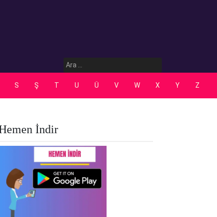
Arama:
S
Ş
T
U
Ü
V
W
X
Y
Z
Hemen İndir