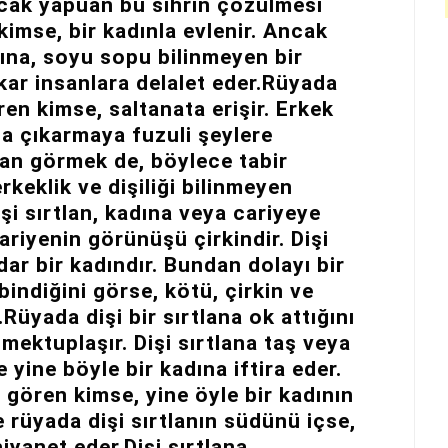
cak yapüan bu sihrin çözülmesi
 kimse, bir kadınla evlenir. Ancak
adına, soyu sopu bilinmeyen bir
kar insanlara delalet eder.Rüyada
ren kimse, saltanata erişir. Erkek
na çıkarmaya fuzuli şeylere
tlan görmek de, böylece tabir
erkeklik ve dişiliği bilinmeyen
işi sırtlan, kadına veya cariyeye
ariyenin görünüşü çirkindir. Dişi
dar bir kadındır. Bundan dolayı bir
bindiğini görse, kötü, çirkin ve
Rüyada dişi bir sırtlana ok attığını
mektuplaşır. Dişi sırtlana taş veya
 yine böyle bir kadına iftira eder.
u gören kimse, yine öyle bir kadının
 rüyada dişi sırtlanın südünü içse,
iyanet eder.Dişi sırtlana