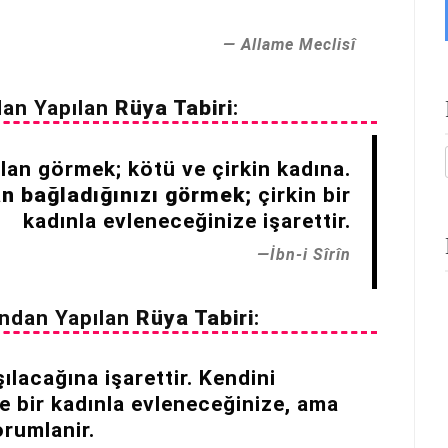
Allame Meclisî
dan Yapılan
Rüya Tabiri
:
lan görmek; kötü ve çirkin kadına.
lan bağladığınızı görmek;
çirkin bir
kadınla evleneceğinize işarettir.
İbn-i Sîrîn
ndan Yapılan
Rüya Tabiri
:
ılacağına işarettir. Kendini
e bir kadınla evleneceğinize, ama
orumlanir.