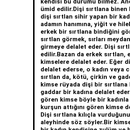
kendisi bu durumu bilmez. An
ümid edilir.Dişi sırtlana binen
dişi sırtlan sihir yapan bir k
adamın hanımına, yiğit ve hile
erkek bir sırtlana bindiğini gö
sırtlan görmek, sırları meyda
girmeye delalet eder. Dişi sır
edilir.Bazan da erkek sırtlan, 
kimselere delalet eder. Eğer d
delalet ederse, o kadın veya c
sırtlan da, kötü, çirkin ve gad
kimse rüyada dişi bir sırtlana 
gaddar bir kadına delalet eder.
gören kimse böyle bir kadınla 
kurşun attığını gören kimse de
Dişi sırtlana kılıçla vurduğun
aleyhinde söz söyler.Bir kimse
bir kadın kendisine zulüm ve h