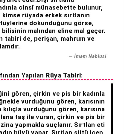
adınla cinsî münasebette bulunur,
ir kimse rüyada erkek sırtlanın
a tüylerine dokunduğunu görse,
n bilisinin malından eline mal geçer.
n tabiri de, perişan, mahrum ve
damdır.
İmam Nablusi
fından Yapılan
Rüya Tabiri
:
ini gören, çirkin ve pis bir kadınla
değnekle vurduğunu gören, karısının
na kılıçla vurduğunu gören, karısına
lana taş ile vuran, çirkin ve pis bir
zina yapmakla suçlanır. Sırtlan eti
kadın büyü yapar. Sırtlan sütü içen,