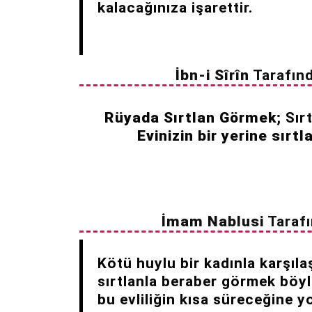
kalacağınıza işarettir.
İbn-i Sîrîn
Tarafın
Rüyada Sırtlan Görmek;
Sırt
Evinizin bir yerine sırt
İmam Nablusi
Tarafı
Kötü huylu bir kadınla karşılaş
sırtlanla beraber görmek böyl
bu evliliğin kısa süreceğine y