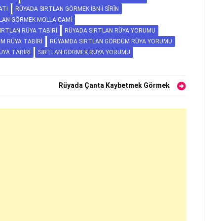
ATI
RÜYADA SIRTLAN GÖRMEK İBN-I SÎRÎN
LAN GÖRMEK MOLLA CAMI
IRTLAN RÜYA TABIRI
RÜYADA SIRTLAN RÜYA YORUMU
M RÜYA TABIRI
RÜYAMDA SIRTLAN GÖRDÜM RÜYA YORUMU
ÜYA TABIRI
SIRTLAN GÖRMEK RÜYA YORUMU
Rüyada Çanta Kaybetmek Görmek