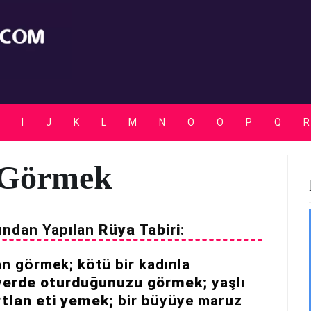
Rüya Tabirleri
İ
J
K
L
M
N
O
Ö
P
Q
R
 Görmek
ından Yapılan
Rüya Tabiri
:
an görmek; kötü bir kadınla
r yerde oturduğunuzu görmek;
yaşlı
rtlan eti yemek;
bir büyüye maruz