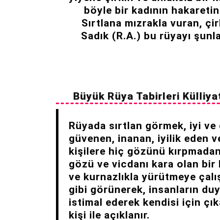
böyle bir kadının hakaretin
Sırtlana mızrakla vuran, çir
Sadık (R.A.) bu rüyayı şunla
Büyük Rüya Tabirleri Külliya
Rüyada sırtlan görmek, iyi ve
güvenen, inanan, iyilik eden 
kişilere hiç gözünü kırpmada
gözü ve vicdanı kara olan bir 
ve kurnazlıkla yürütmeye çal
gibi görünerek, insanların duy
istimal ederek kendisi için çı
kişi ile açıklanır.