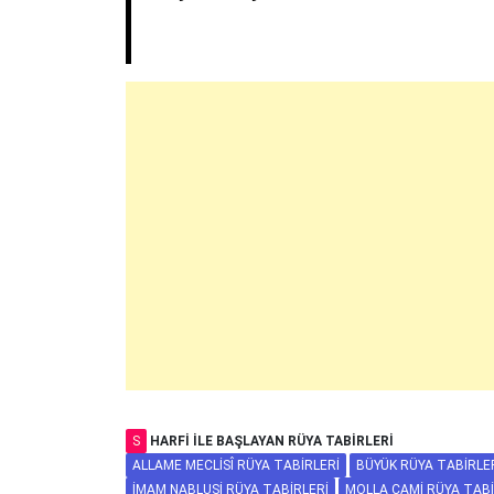
S
HARFI ILE BAŞLAYAN RÜYA TABIRLERI
ALLAME MECLISÎ RÜYA TABIRLERI
BÜYÜK RÜYA TABIRLER
İMAM NABLUSI RÜYA TABIRLERI
MOLLA CAMI RÜYA TABI