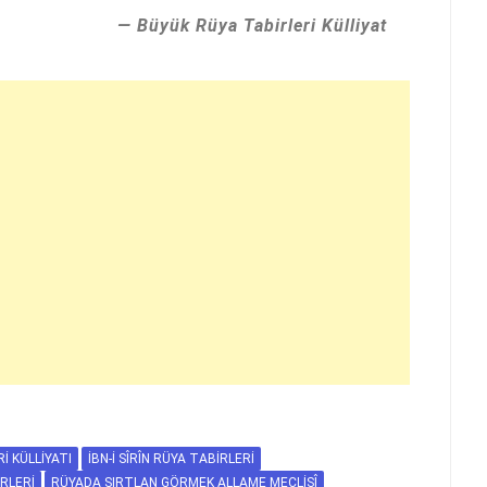
Büyük Rüya Tabirleri Külliyat
I KÜLLIYATI
İBN-I SÎRÎN RÜYA TABIRLERI
RLERI
RÜYADA SIRTLAN GÖRMEK ALLAME MECLISÎ