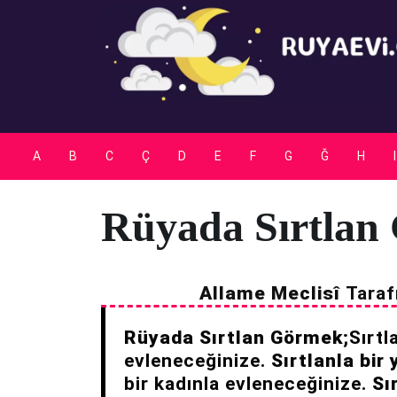
Skip
to
content
A
B
C
Ç
D
E
F
G
Ğ
H
I
Rüyada Sırtlan
Allame Meclisî
Taraf
Rüyada Sırtlan Görmek;
Sırtl
evleneceğinize.
Sırtlanla bi
bir kadınla evleneceğinize.
Sı