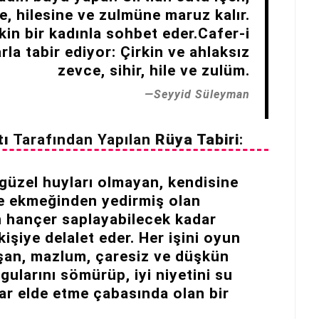
e, hilesine ve zulmüne maruz kalır.
kin bir kadınla sohbet eder.Cafer-i
rla tabir ediyor: Çirkin ve ahlaksız
zevce, sihir, hile ve zulüm.
Seyyid Süleyman
tı
Tarafından Yapılan
Rüya Tabiri
:
 güzel huyları olmayan, kendisine
ve ekmeğinden yedirmiş olan
n hançer saplayabilecek kadar
kişiye delalet eder. Her işini oyun
ışan, mazlum, çaresiz ve düşkün
gularını sömürüp, iyi niyetini su
kar elde etme çabasında olan bir