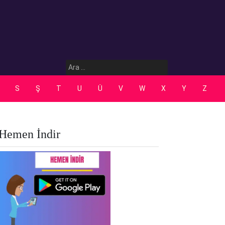
Arama:
S
Ş
T
U
Ü
V
W
X
Y
Z
Hemen İndir