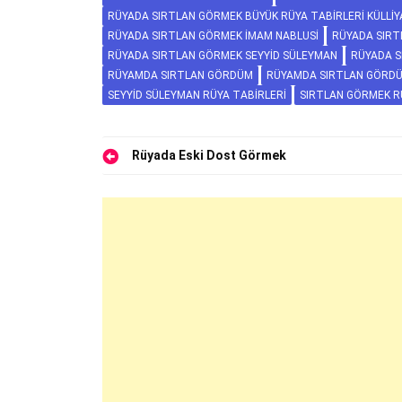
RÜYADA SIRTLAN GÖRMEK BÜYÜK RÜYA TABIRLERI KÜLLIY
RÜYADA SIRTLAN GÖRMEK İMAM NABLUSI
RÜYADA SIRT
RÜYADA SIRTLAN GÖRMEK SEYYID SÜLEYMAN
RÜYADA S
RÜYAMDA SIRTLAN GÖRDÜM
RÜYAMDA SIRTLAN GÖRDÜ
SEYYID SÜLEYMAN RÜYA TABIRLERI
SIRTLAN GÖRMEK R
Yazı
Rüyada Eski Dost Görmek
gezinmesi