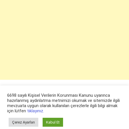
6698 sayılı Kişisel Verilerin Korunması Kanunu uyarınca
hazırlanmış aydınlatma metnimizi okumak ve sitemizde ilgili
mevzuata uygun olarak kullanılan çerezlerle ilgili bilgi almak
için lütfen
tıklayınız.
Çerez Ayarları
Kabul Et
© ruyaevi.com 2022