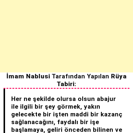
İmam Nablusi
Tarafından Yapılan
Rüya
Tabiri
:
Her ne şekilde olursa olsun abajur
ile ilgili bir şey görmek, yakın
gelecekte bir işten maddi bir kazanç
sağlanacağını, faydalı bir işe
başlamaya, geliri önceden bilinen ve