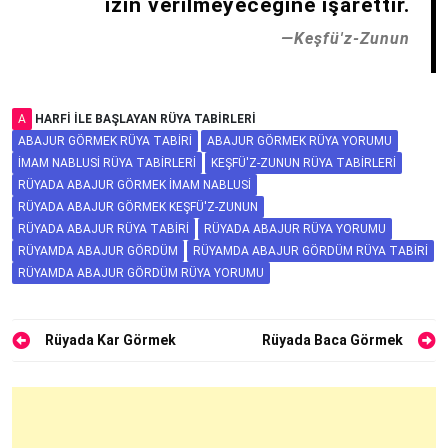
izin verilmeyeceğine işarettir.
Keşfü'z-Zunun
A
HARFI ILE BAŞLAYAN RÜYA TABIRLERI
ABAJUR GÖRMEK RÜYA TABIRI
ABAJUR GÖRMEK RÜYA YORUMU
İMAM NABLUSI RÜYA TABIRLERI
KEŞFÜ'Z-ZUNUN RÜYA TABIRLERI
RÜYADA ABAJUR GÖRMEK İMAM NABLUSI
RÜYADA ABAJUR GÖRMEK KEŞFÜ'Z-ZUNUN
RÜYADA ABAJUR RÜYA TABIRI
RÜYADA ABAJUR RÜYA YORUMU
RÜYAMDA ABAJUR GÖRDÜM
RÜYAMDA ABAJUR GÖRDÜM RÜYA TABIRI
RÜYAMDA ABAJUR GÖRDÜM RÜYA YORUMU
Yazı
Rüyada Kar Görmek
Rüyada Baca Görmek
gezinmesi