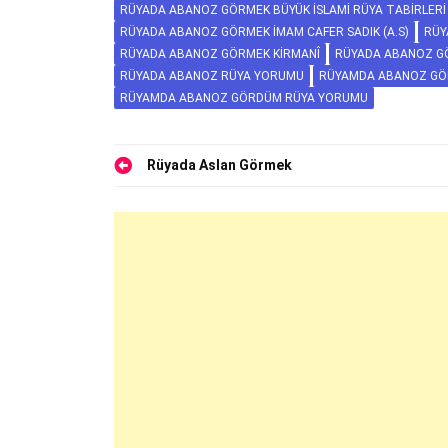
RÜYADA ABANOZ GÖRMEK BÜYÜK İSLAMI RÜYA TABIRLERI 
RÜYADA ABANOZ GÖRMEK İMAM CAFER SADIK (A.S)
RÜY
RÜYADA ABANOZ GÖRMEK KIRMANÎ
RÜYADA ABANOZ G
RÜYADA ABANOZ RÜYA YORUMU
RÜYAMDA ABANOZ G
RÜYAMDA ABANOZ GÖRDÜM RÜYA YORUMU
Yazı
Rüyada Aslan Görmek
gezinmesi