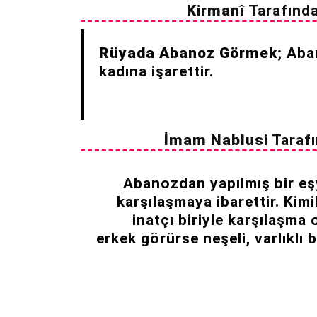
Kirmanî
Tarafınd
Rüyada Abanoz Görmek;
Aban
kadına işarettir.
İmam Nablusi
Tarafı
Abanozdan yapılmış bir eş
karşılaşmaya ibarettir. Kim
inatçı biriyle karşılaşma
erkek görürse neşeli, varlıklı b