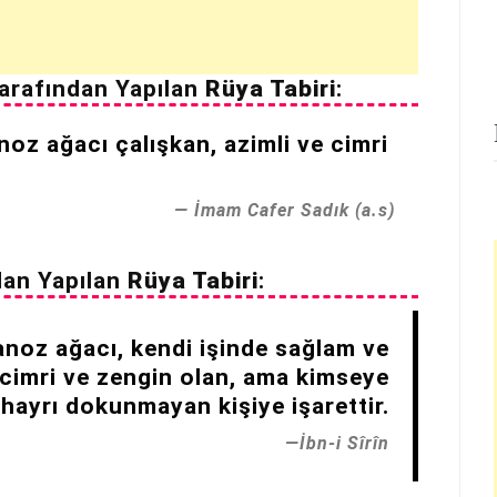
arafından Yapılan
Rüya Tabiri
:
oz ağacı çalışkan, azimli ve cimri
İmam Cafer Sadık (a.s)
dan Yapılan
Rüya Tabiri
:
noz ağacı, kendi işinde sağlam ve
 cimri ve zengin olan, ama kimseye
hayrı dokunmayan kişiye işarettir.
İbn-i Sîrîn