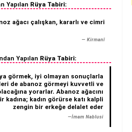
an Yapılan
Rüya Tabiri
:
oz ağacı çalışkan, kararlı ve cimri
Kirmanî
ndan Yapılan
Rüya Tabiri
:
ya görmek, iyi olmayan sonuçlarla
ileri de abanoz görmeyi kuvvetli ve
 olacağına yorarlar. Abanoz ağacını
ir kadına; kadın görürse katı kalpli
zengin bir erkeğe delalet eder
İmam Nablusi