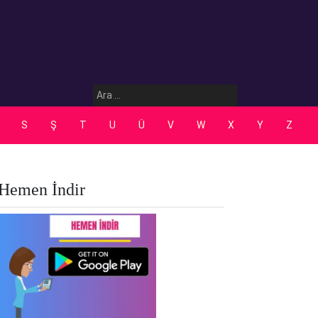
Arama:
S
Ş
T
U
Ü
V
W
X
Y
Z
Hemen İndir