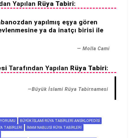
dan Yapılan
Rüya Tabiri
:
abanozdan yapılmış eşya gören
evlenmesine ya da inatçı birisi ile
Molla Cami
esi
Tarafından Yapılan
Rüya Tabiri
:
Büyük İslami Rüya Tabirnamesi
 YORUMU
BÜYÜK İSLAMI RÜYA TABIRLERI ANSIKLOPEDISI
YA TABIRLERI
İMAM NABLUSI RÜYA TABIRLERI