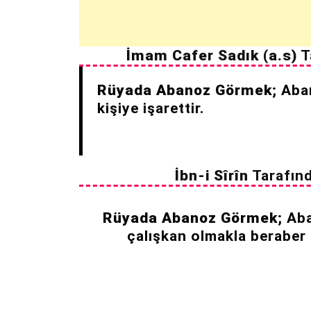
İmam Cafer Sadık (a.s)
T
Rüyada Abanoz Görmek;
Aban
kişiye işarettir.
İbn-i Sîrîn
Tarafın
Rüyada Abanoz Görmek;
Aba
çalışkan olmakla beraber