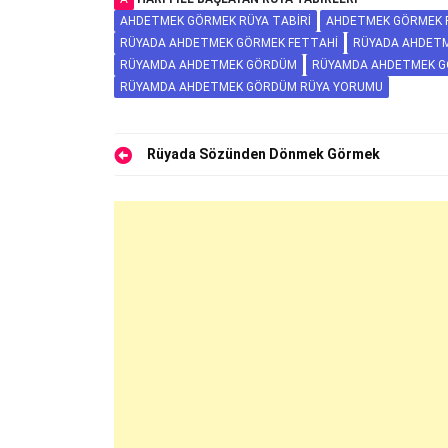
AHDETMEK GÖRMEK RÜYA TABIRI
AHDETMEK GÖRMEK 
RÜYADA AHDETMEK GÖRMEK FETTAHI
RÜYADA AHDETM
RÜYAMDA AHDETMEK GÖRDÜM
RÜYAMDA AHDETMEK G
RÜYAMDA AHDETMEK GÖRDÜM RÜYA YORUMU
Yazı
Rüyada Sözünden Dönmek Görmek
gezinmesi