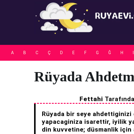
Skip
to
content
A
B
C
Ç
D
E
F
G
Ğ
H
I
Rüyada Ahdet
Fettahi
Tarafınd
Rüyada bir seye ahdettiginizi 
yapacaginiza isarettir, iyilik
din kuvvetine; düsmanlik için