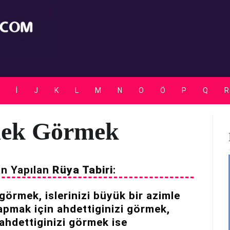
Rüya Tabirleri
İ
J
K
L
M
N
O
Ö
P
Q
R
mek Görmek
an Yapılan
Rüya Tabiri
:
görmek, islerinizi büyük bir azimle
 yapmak için ahdettiginizi görmek,
 ahdettiginizi görmek ise