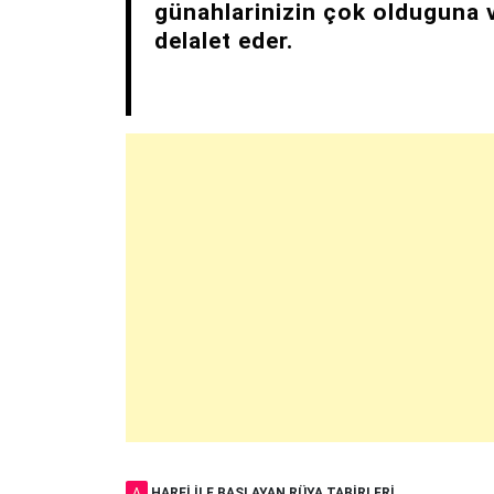
günahlarinizin çok olduguna 
delalet eder.
A
HARFI ILE BAŞLAYAN RÜYA TABIRLERI