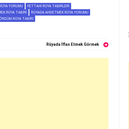
RÜYA YORUMU
FETTAHI RÜYA TABIRLERI
EK RÜYA TABIRI
RÜYADA AHDETMEK RÜYA YORUMU
ÖRDÜM RÜYA TABIRI
Rüyada İflas Etmek Görmek