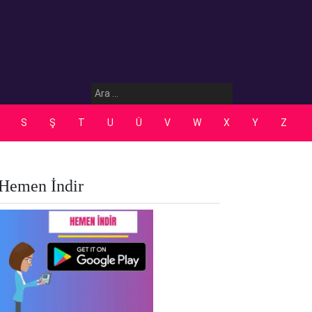
Arama:
S
Ş
T
U
Ü
V
W
X
Y
Z
Hemen İndir