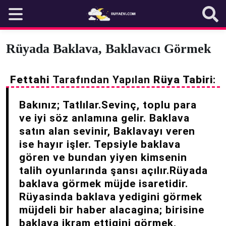
Skip
to
content
Rüyada Baklava, Baklavacı Görmek
Fettahi
Tarafından Yapılan
Rüya Tabiri
:
Bakınız; Tatlılar.Sevinç, toplu para
ve iyi söz anlamına gelir. Baklava
satın alan sevinir, Baklavayı veren
ise hayır işler. Tepsiyle baklava
gören ve bundan yiyen kimsenin
talih oyunlarında şansı açılır.Rüyada
baklava görmek müjde isaretidir.
Rüyasinda baklava yedigini görmek
müjdeli bir haber alacagina; birisine
baklava ikram ettigini görmek,