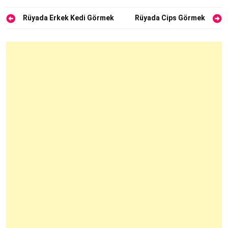
Yazı
Rüyada Erkek Kedi Görmek
Rüyada Cips Görmek
gezinmesi