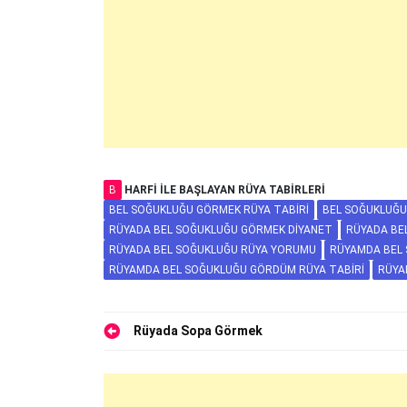
B
HARFI ILE BAŞLAYAN RÜYA TABIRLERI
BEL SOĞUKLUĞU GÖRMEK RÜYA TABIRI
BEL SOĞUKLUĞ
RÜYADA BEL SOĞUKLUĞU GÖRMEK DIYANET
RÜYADA BE
RÜYADA BEL SOĞUKLUĞU RÜYA YORUMU
RÜYAMDA BEL
RÜYAMDA BEL SOĞUKLUĞU GÖRDÜM RÜYA TABIRI
RÜYA
Yazı
Rüyada Sopa Görmek
gezinmesi