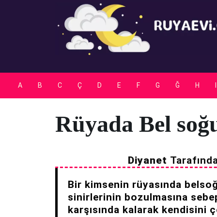
Skip
to
content
A
B
C
Ç
D
E
F
G
Ğ
H
I
Rüyada Bel so
Diyanet
Tarafınd
Bir kimsenin rüyasında belso
sinirlerinin bozulmasına sebe
karşısında kalarak kendisini 