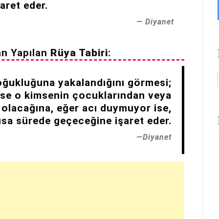
aret eder.
Diyanet
an Yapılan
Rüya Tabiri
:
oğukluğuna yakalandığını görmesi;
 ise o kimsenin çocuklarından veya
a olacağına, eğer acı duymuyor ise,
kısa sürede geçeceğine işaret eder.
Diyanet