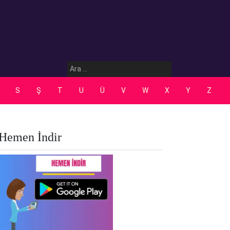
Arama:
S
Ş
T
U
Ü
V
W
X
Y
Z
Hemen İndir