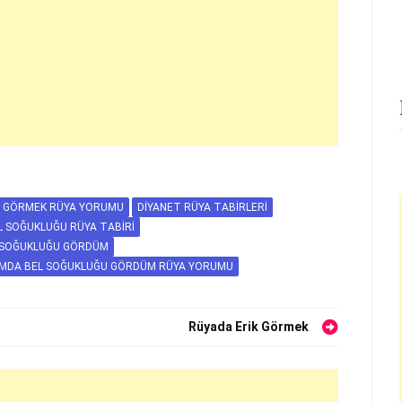
U GÖRMEK RÜYA YORUMU
DIYANET RÜYA TABIRLERI
L SOĞUKLUĞU RÜYA TABIRI
 SOĞUKLUĞU GÖRDÜM
MDA BEL SOĞUKLUĞU GÖRDÜM RÜYA YORUMU
Rüyada Erik Görmek