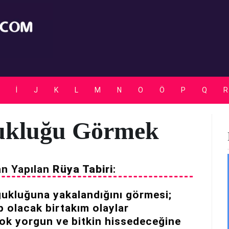
Rüya Tabirleri
İ
J
K
L
M
N
O
Ö
P
Q
R
ğukluğu Görmek
an Yapılan
Rüya Tabiri
:
ğukluğuna yakalandığını görmesi;
p olacak birtakım olaylar
çok yorgun ve bitkin hissedeceğine