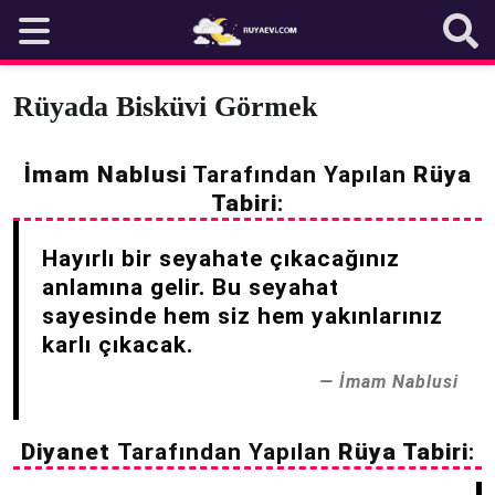
Skip
to
content
Rüyada Bisküvi Görmek
İmam Nablusi
Tarafından Yapılan
Rüya
Tabiri
:
Hayırlı bir seyahate çıkacağınız
anlamına gelir. Bu seyahat
sayesinde hem siz hem yakınlarınız
karlı çıkacak.
İmam Nablusi
Diyanet
Tarafından Yapılan
Rüya Tabiri
: