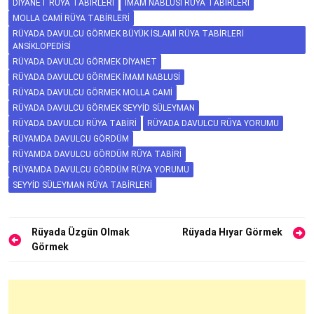
DIYANET RÜYA TABIRLERI
İMAM NABLUSI RÜYA TABIRLERI
MOLLA CAMI RÜYA TABIRLERI
RÜYADA DAVULCU GÖRMEK BÜYÜK İSLAMI RÜYA TABIRLERI
ANSIKLOPEDISI
RÜYADA DAVULCU GÖRMEK DIYANET
RÜYADA DAVULCU GÖRMEK İMAM NABLUSI
RÜYADA DAVULCU GÖRMEK MOLLA CAMI
RÜYADA DAVULCU GÖRMEK SEYYID SÜLEYMAN
RÜYADA DAVULCU RÜYA TABIRI
RÜYADA DAVULCU RÜYA YORUMU
RÜYAMDA DAVULCU GÖRDÜM
RÜYAMDA DAVULCU GÖRDÜM RÜYA TABIRI
RÜYAMDA DAVULCU GÖRDÜM RÜYA YORUMU
SEYYID SÜLEYMAN RÜYA TABIRLERI
Yazı
Rüyada Üzgün Olmak
Rüyada Hıyar Görmek
Görmek
gezinmesi