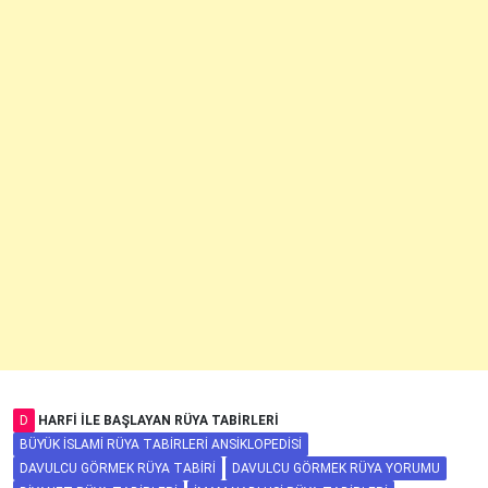
D
HARFI ILE BAŞLAYAN RÜYA TABIRLERI
BÜYÜK İSLAMI RÜYA TABIRLERI ANSIKLOPEDISI
DAVULCU GÖRMEK RÜYA TABIRI
DAVULCU GÖRMEK RÜYA YORUMU