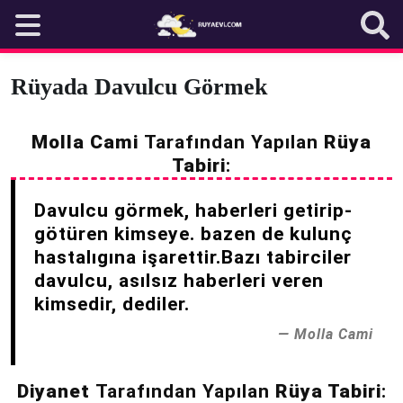
Skip
to
content
Rüyada Davulcu Görmek
Molla Cami
Tarafından Yapılan
Rüya
Tabiri
:
Davulcu görmek, haberleri getirip-
götüren kimseye. bazen de kulunç
hastalıgına işarettir.Bazı tabirciler
davulcu, asılsız haberleri veren
kimsedir, dediler.
Molla Cami
Diyanet
Tarafından Yapılan
Rüya Tabiri
: