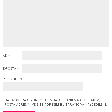
AD
*
E-POSTA
*
İNTERNET SITESI
DAHA SONRAKI YORUMLARIMDA KULLANILMASI IÇIN ADIM, E-
POSTA ADRESIM VE SITE ADRESIM BU TARAYICIYA KAYDEDILSIN.