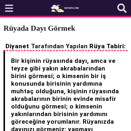
Skip
to
content
Rüyada Dayı Görmek
Diyanet
Tarafından Yapılan
Rüya Tabiri
:
Bir kişinin rüyasında dayı, amca ve
teyze gibi yakın akrabalarından
birini görmesi; o kimsenin bir iş
konusunda birisinin yardımına
muhtaç olduğuna, kişinin rüyasında
akrabalarının birinin evinde misafir
olduğunu görmesi; o kimsenin
yakınlarından birisinin yardımını
göreceğine yorumlanır. Rüyanızda
dayınızı görmeniz; yapmayı