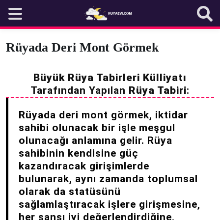
Skip
to
content
Rüyada Deri Mont Görmek
Büyük Rüya Tabirleri Külliyatı
Tarafından Yapılan
Rüya Tabiri
:
Rüyada deri mont görmek, iktidar
sahibi olunacak bir işle meşgul
olunacağı anlamına gelir. Rüya
sahibinin kendisine güç
kazandıracak girişimlerde
bulunarak, aynı zamanda toplumsal
olarak da statüsünü
sağlamlaştıracak işlere girişmesine,
her şansı iyi değerlendirdiğine,