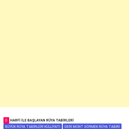
D
HARFI ILE BAŞLAYAN RÜYA TABIRLERI
BÜYÜK RÜYA TABIRLERI KÜLLIYATI
DERI MONT GÖRMEK RÜYA TABIRI