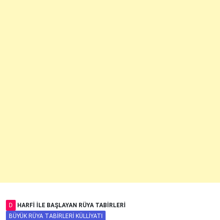
D
HARFI ILE BAŞLAYAN RÜYA TABIRLERI
BÜYÜK RÜYA TABIRLERI KÜLLIYATI