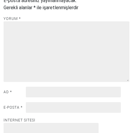
E-posta adresiniz yayınlanmayacak.
Gerekli alanlar
*
ile işaretlenmişlerdir
YORUM
*
AD
*
E-POSTA
*
İNTERNET SITESI