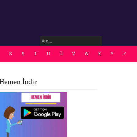
Arama:
S
Ş
T
U
Ü
V
W
X
Y
Z
Hemen İndir