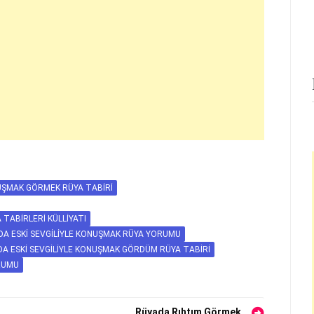
NUŞMAK GÖRMEK RÜYA TABIRI
TABIRLERI KÜLLIYATI
DA ESKI SEVGILIYLE KONUŞMAK RÜYA YORUMU
A ESKI SEVGILIYLE KONUŞMAK GÖRDÜM RÜYA TABIRI
RUMU
Rüyada Rıhtım Görmek