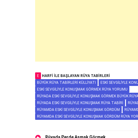
E
HARFI ILE BAŞLAYAN RÜYA TABIRLERI
BÜYÜK RÜYA TABIRLERI KÜLLIYATI
ESKI SEVGILIYLE KO
ESKI SEVGILIYLE KONUŞMAK GÖRMEK RÜYA YORUMU
RÜYADA ESKI SEVGILIYLE KONUŞMAK GÖRMEK BÜYÜK RÜYA 
RÜYADA ESKI SEVGILIYLE KONUŞMAK RÜYA TABIRI
RÜYA
RÜYAMDA ESKI SEVGILIYLE KONUŞMAK GÖRDÜM
RÜYAMD
RÜYAMDA ESKI SEVGILIYLE KONUŞMAK GÖRDÜM RÜYA YO
Rüyada Perde Asmak Görmek