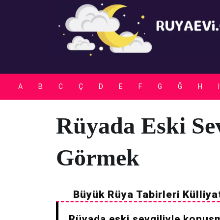
Skip
to
content
A
B
C
Ç
D
E
F
G
Ğ
H
I
Rüyada Eski Se
Görmek
Büyük Rüya Tabirleri Külliya
Rüyada eski sevgiliyle konuşma