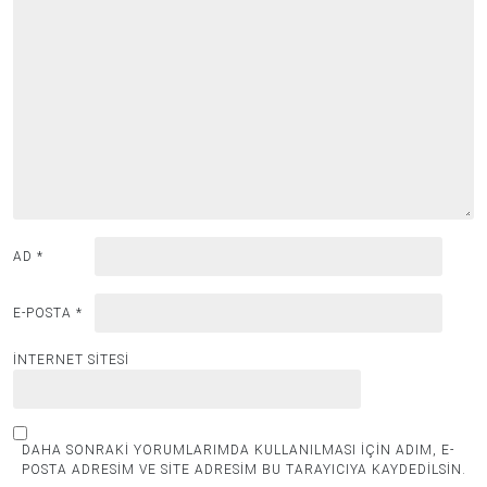
AD
*
E-POSTA
*
İNTERNET SITESI
DAHA SONRAKI YORUMLARIMDA KULLANILMASI IÇIN ADIM, E-
POSTA ADRESIM VE SITE ADRESIM BU TARAYICIYA KAYDEDILSIN.