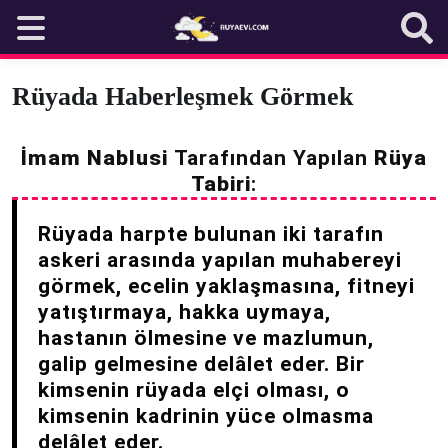
Skip
to
content
Rüyada Haberleşmek Görmek
İmam Nablusi
Tarafından Yapılan
Rüya
Tabiri
:
Rüyada harpte bulunan iki tarafın
askeri arasında yapılan muhabereyi
görmek, ecelin yaklaşmasına, fitneyi
yatıştırmaya, hakka uymaya,
hastanın ölmesine ve mazlumun,
galip gelmesine delâlet eder. Bir
kimsenin rüyada elçi olması, o
kimsenin kadrinin yüce olmasma
delâlet eder.