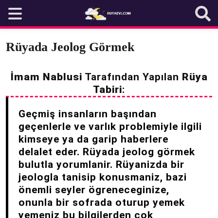
Skip
to
content
Rüyada Jeolog Görmek
İmam Nablusi
Tarafından Yapılan
Rüya
Tabiri
:
Geçmiş insanların başından
geçenlerle ve varlık problemiyle ilgili
kimseye ya da garip haberlere
delalet eder. Rüyada jeolog görmek
bulutla yorumlanir. Rüyanizda bir
jeologla tanisip konusmaniz, bazi
önemli seyler ögreneceginize,
onunla bir sofrada oturup yemek
yemeniz bu bilgilerden çok