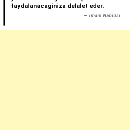
faydalanacaginiza delalet eder.
İmam Nablusi