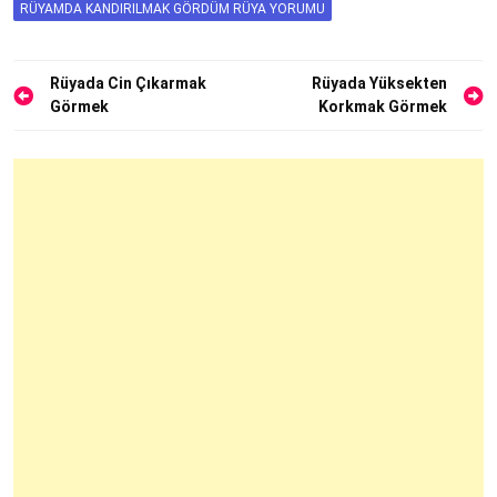
RÜYAMDA KANDIRILMAK GÖRDÜM RÜYA YORUMU
Yazı
Rüyada Cin Çıkarmak
Rüyada Yüksekten
Görmek
Korkmak Görmek
gezinmesi