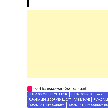
L
HARFI ILE BAŞLAYAN RÜYA TABIRLERI
LEHIM GÖRMEK RÜYA TABIRI
LEHIM GÖRMEK RÜYA YOR
RÜYADA LEHIM GÖRMEK LUGAT-I TABIRNAME
RÜYADA LE
RÜYAMDA LEHIM GÖRDÜM
RÜYAMDA LEHIM GÖRDÜM RÜ