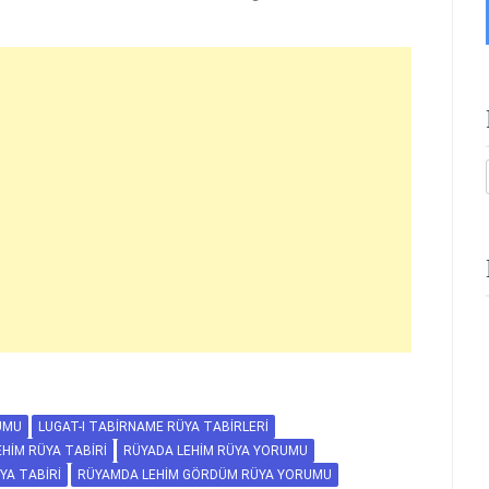
UMU
LUGAT-I TABIRNAME RÜYA TABIRLERI
HIM RÜYA TABIRI
RÜYADA LEHIM RÜYA YORUMU
YA TABIRI
RÜYAMDA LEHIM GÖRDÜM RÜYA YORUMU