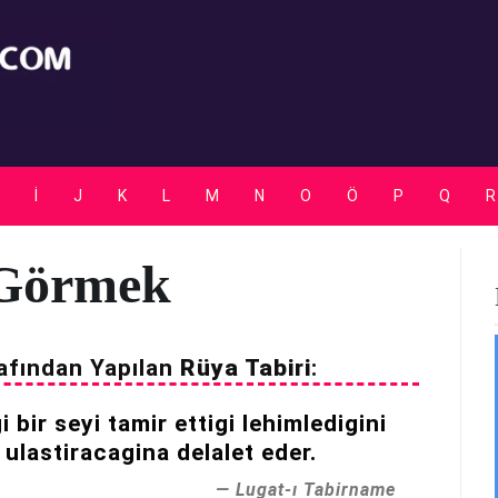
Rüya Tabirleri
İ
J
K
L
M
N
O
Ö
P
Q
R
Görmek
afından Yapılan
Rüya Tabiri
:
 bir seyi tamir ettigi lehimledigini
 ulastiracagina delalet eder.
Lugat-ı Tabirname