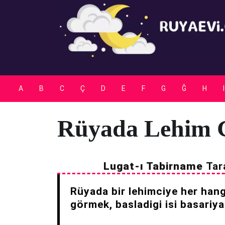
Skip
to
content
A
B
C
Ç
D
E
F
G
Ğ
H
I
Rüyada Lehim 
Lugat-ı Tabirname
Tar
Rüyada bir lehimciye her hangi
görmek, basladigi isi basariya