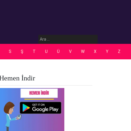
Arama:
S
Ş
T
U
Ü
V
W
X
Y
Z
Hemen İndir