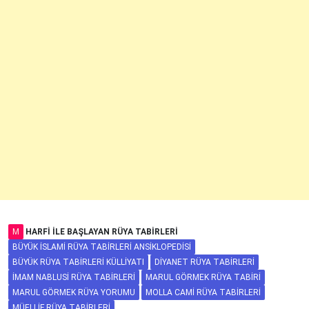
M
HARFI ILE BAŞLAYAN RÜYA TABIRLERI
BÜYÜK İSLAMI RÜYA TABIRLERI ANSIKLOPEDISI
BÜYÜK RÜYA TABIRLERI KÜLLIYATI
DIYANET RÜYA TABIRLERI
İMAM NABLUSI RÜYA TABIRLERI
MARUL GÖRMEK RÜYA TABIRI
MARUL GÖRMEK RÜYA YORUMU
MOLLA CAMI RÜYA TABIRLERI
MÜELLIF RÜYA TABIRLERI