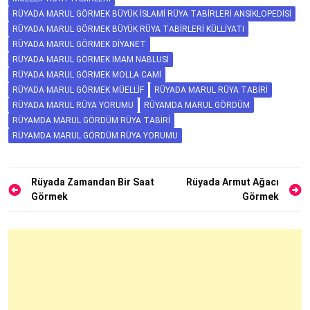
RÜYADA MARUL GÖRMEK BÜYÜK İSLAMI RÜYA TABIRLERI ANSIKLOPEDISI
RÜYADA MARUL GÖRMEK BÜYÜK RÜYA TABIRLERI KÜLLIYATI
RÜYADA MARUL GÖRMEK DIYANET
RÜYADA MARUL GÖRMEK İMAM NABLUSI
RÜYADA MARUL GÖRMEK MOLLA CAMI
RÜYADA MARUL GÖRMEK MÜELLIF
RÜYADA MARUL RÜYA TABIRI
RÜYADA MARUL RÜYA YORUMU
RÜYAMDA MARUL GÖRDÜM
RÜYAMDA MARUL GÖRDÜM RÜYA TABIRI
RÜYAMDA MARUL GÖRDÜM RÜYA YORUMU
Yazı
Rüyada Zamandan Bir Saat
Rüyada Armut Ağacı
Görmek
Görmek
gezinmesi