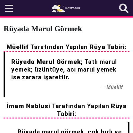
Skip
to
content
Rüyada Marul Görmek
Müellif
Tarafından Yapılan
Rüya Tabiri
:
Rüyada Marul Görmek;
Tatlı marul
yemek; üzüntüye, acı marul yemek
ise zarara işarettir.
Müellif
İmam Nablusi
Tarafından Yapılan
Rüya
Tabiri
:
Rüyada marul görmek, çok hırlı ve