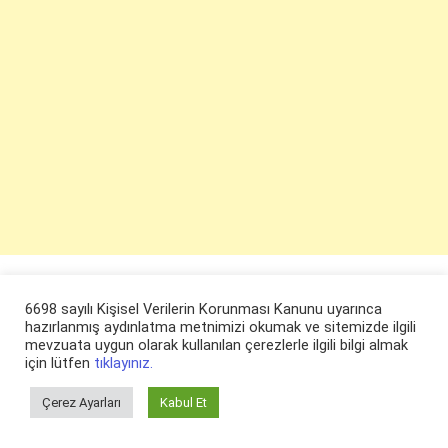
6698 sayılı Kişisel Verilerin Korunması Kanunu uyarınca
hazırlanmış aydınlatma metnimizi okumak ve sitemizde ilgili
mevzuata uygun olarak kullanılan çerezlerle ilgili bilgi almak
için lütfen
tıklayınız.
Çerez Ayarları
Kabul Et
© ruyaevi.com 2022