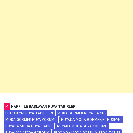
M
HARFI ILE BAŞLAYAN RÜYA TABIRLERI
EL-HÜSEYNI RÜYA TABIRLERI
MODA GÖRMEK RÜYA TABIRI
MODA GÖRMEK RÜYA YORUMU
RÜYADA MODA GÖRMEK EL-HÜSEYNI
RÜYADA MODA RÜYA TABIRI
RÜYADA MODA RÜYA YORUMU
RÜYAMDA MODA GÖRDÜM
RÜYAMDA MODA GÖRDÜM RÜYA TABIRI