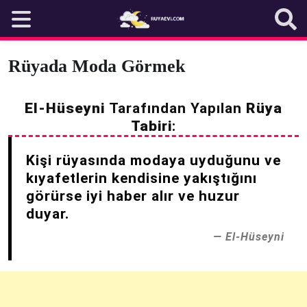
Skip
to
content
Rüyada Moda Görmek
El-Hüseyni
Tarafından Yapılan
Rüya
Tabiri
:
Kişi rüyasında modaya uyduğunu ve
kıyafetlerin kendisine yakıştığını
görürse iyi haber alır ve huzur
duyar.
El-Hüseyni