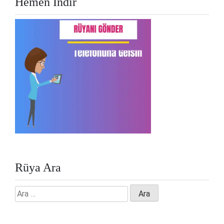
Hemen İndir
Rüya Ara
Arama: