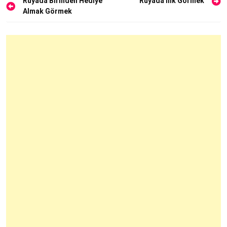
Yazı
Rüyada Birinden Hediye
Rüyada İlik Görmek
Almak Görmek
gezinmesi