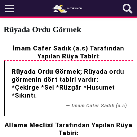
Skip
to
content
Rüyada Ordu Görmek
İmam Cafer Sadık (a.s)
Tarafından
Yapılan
Rüya Tabiri
:
Rüyada Ordu Görmek;
Rüyada ordu
görmenin dört tabiri vardır:
*Çekirge *Sel *Rüzgâr *Husumet
*Sıkıntı.
İmam Cafer Sadık (a.s)
Allame Meclisî
Tarafından Yapılan
Rüya
Tabiri
: