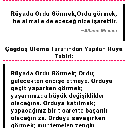
Rüyada Ordu Görmek;
Ordu görmek;
helal mal elde edeceğinize işarettir.
Allame Meclisî
Çağdaş Ulema
Tarafından Yapılan
Rüya
Tabiri
:
Rüyada Ordu Görmek;
Ordu;
gelecekten endişe etmeye.
Orduyu
geçit yaparken görmek;
yaşamınızda büyük değişiklikler
olacağına.
Orduya katılmak;
yapacağınız bir ticarette başarılı
olacağınıza.
Orduyu savaşırken
görmek;
muhtemelen zengin