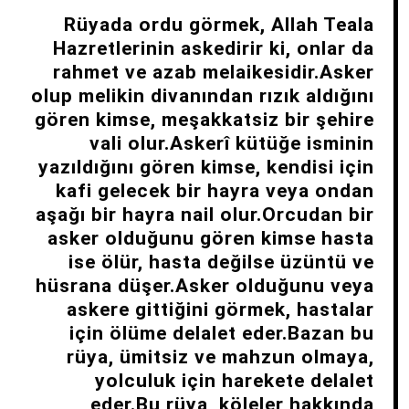
Rüyada ordu görmek, Allah Teala
Hazretlerinin askedirir ki, onlar da
rahmet ve azab melaikesidir.Asker
olup melikin divanından rızık aldığını
gören kimse, meşakkatsiz bir şehire
vali olur.Askerî kütüğe isminin
yazıldığını gören kimse, kendisi için
kafi gelecek bir hayra veya ondan
aşağı bir hayra nail olur.Orcudan bir
asker olduğunu gören kimse hasta
ise ölür, hasta değilse üzüntü ve
hüsrana düşer.Asker olduğunu veya
askere gittiğini görmek, hastalar
için ölüme delalet eder.Bazan bu
rüya, ümitsiz ve mahzun olmaya,
yolculuk için harekete delalet
eder.Bu rüya, köleler hakkında