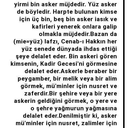
yirmi bin asker müjdedir. Yüz asker
de böyledir. Harpte bulunan kimse
için üç bin, beş bin asker iasık ve
kafirleri yenerek onlara galip
olmakla müjdedir.Bazan da
(mie=yüz) lafzı, Cenab-ı Hakkın her
yüz senede dünyada ihdas ettiği
şeye delalet eder. Bin askeri gören
kimsenin, Kadir Gecesi'ni görmesine
delalet eder.Askerle beraber bir
peygamber, bir melik veya bir alim
görmek, mü'minler için nusret ve
zaferdir.Bir şehire veya bir yere
askerin geldiğini görmek, o yere ve
o şehre yağmurun yağmasına
delalet eder.Denilmiştir ki, asker
mü'minler için nusret, zalimler için