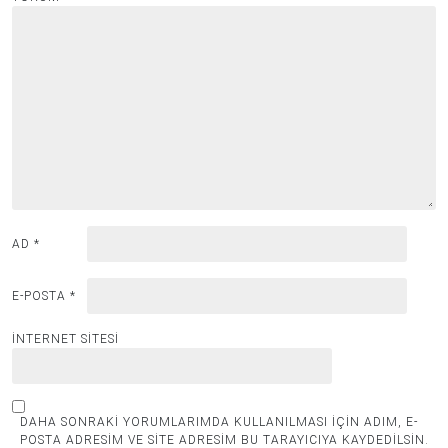
AD
*
E-POSTA
*
İNTERNET SITESI
DAHA SONRAKI YORUMLARIMDA KULLANILMASI IÇIN ADIM, E-
POSTA ADRESIM VE SITE ADRESIM BU TARAYICIYA KAYDEDILSIN.