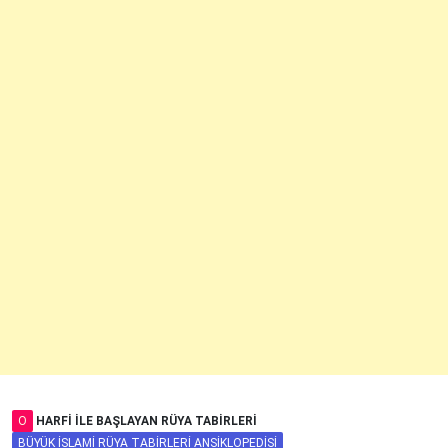
O
HARFI ILE BAŞLAYAN RÜYA TABIRLERI
BÜYÜK İSLAMI RÜYA TABIRLERI ANSIKLOPEDISI