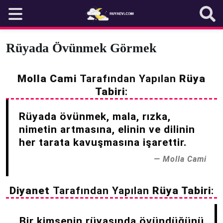
Skip
to
content
Rüyada Övünmek Görmek
Molla Cami
Tarafından Yapılan
Rüya
Tabiri
:
Rüyada övünmek, mala, rızka,
nimetin artmasına, elinin ve dilinin
her tarata kavuşmasına işarettir.
Molla Cami
Diyanet
Tarafından Yapılan
Rüya Tabiri
:
Bir kimsenin rüyasında övündüğünü