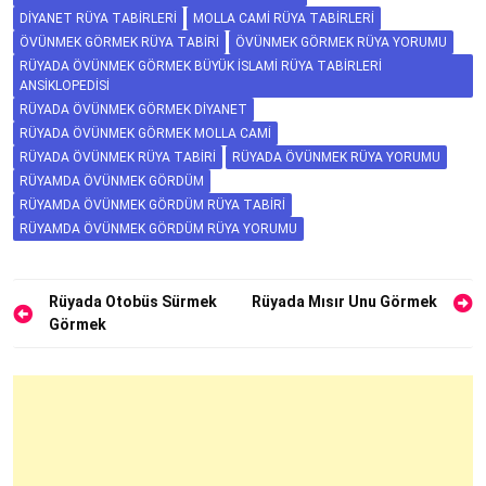
DIYANET RÜYA TABIRLERI
MOLLA CAMI RÜYA TABIRLERI
ÖVÜNMEK GÖRMEK RÜYA TABIRI
ÖVÜNMEK GÖRMEK RÜYA YORUMU
RÜYADA ÖVÜNMEK GÖRMEK BÜYÜK İSLAMI RÜYA TABIRLERI
ANSIKLOPEDISI
RÜYADA ÖVÜNMEK GÖRMEK DIYANET
RÜYADA ÖVÜNMEK GÖRMEK MOLLA CAMI
RÜYADA ÖVÜNMEK RÜYA TABIRI
RÜYADA ÖVÜNMEK RÜYA YORUMU
RÜYAMDA ÖVÜNMEK GÖRDÜM
RÜYAMDA ÖVÜNMEK GÖRDÜM RÜYA TABIRI
RÜYAMDA ÖVÜNMEK GÖRDÜM RÜYA YORUMU
Yazı
Rüyada Otobüs Sürmek
Rüyada Mısır Unu Görmek
Görmek
gezinmesi