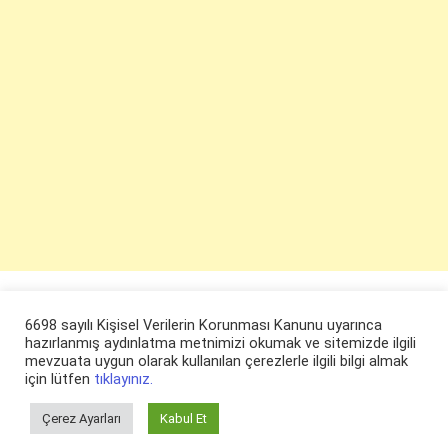
6698 sayılı Kişisel Verilerin Korunması Kanunu uyarınca
hazırlanmış aydınlatma metnimizi okumak ve sitemizde ilgili
mevzuata uygun olarak kullanılan çerezlerle ilgili bilgi almak
için lütfen
tıklayınız.
Çerez Ayarları
Kabul Et
© ruyaevi.com 2022