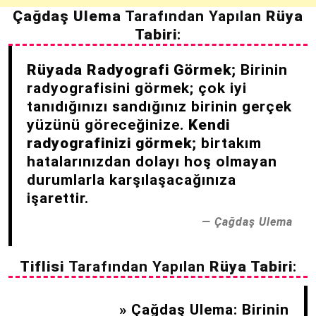
Çağdaş Ulema
Tarafından Yapılan
Rüya
Tabiri
:
Rüyada Radyografi Görmek;
Birinin
radyografisini görmek; çok iyi
tanıdığınızı sandığınız birinin gerçek
yüzünü göreceğinize.
Kendi
radyografinizi görmek;
birtakım
hatalarınızdan dolayı hoş olmayan
durumlarla karşılaşacağınıza
işarettir.
Çağdaş Ulema
Tiflisi
Tarafından Yapılan
Rüya Tabiri
:
» Çağdaş Ulema: Birinin