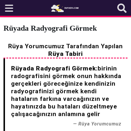
Skip
to
content
Rüyada Radyografi Görmek
Rüya Yorumcumuz Tarafından Yapılan
Rüya Tabiri
Rüyada Radyografi Görmek
:birinin
radografisini görmek onun hakkında
gerçekleri göreceğinize kendinizin
radyografinizi görmek kendi
hataların farkına varcağınızın ve
hayatınızda bu hataları düzeltmeye
çalışacağınızın anlamına gelir
Rüya Yorumcumuz