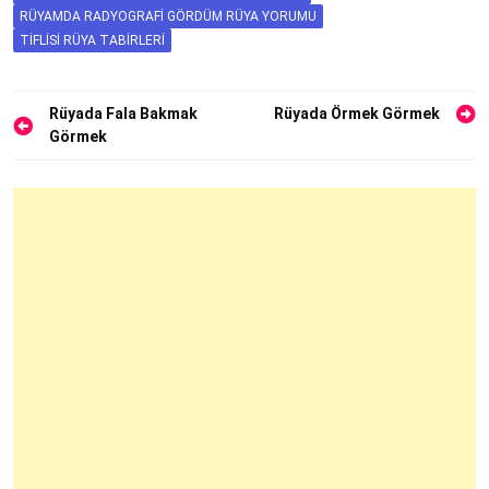
RÜYAMDA RADYOGRAFI GÖRDÜM RÜYA YORUMU
TIFLISI RÜYA TABIRLERI
Yazı
Rüyada Fala Bakmak
Rüyada Örmek Görmek
Görmek
gezinmesi