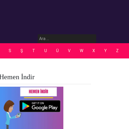
Arama:
S
Ş
T
U
Ü
V
W
X
Y
Z
Hemen İndir