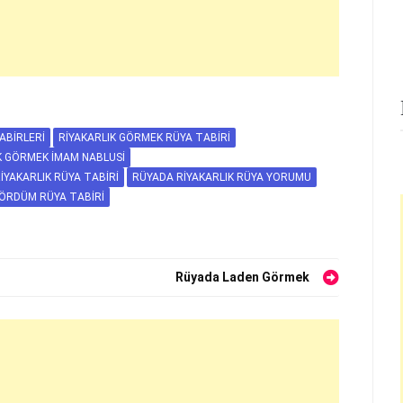
ABIRLERI
RIYAKARLIK GÖRMEK RÜYA TABIRI
K GÖRMEK İMAM NABLUSI
IYAKARLIK RÜYA TABIRI
RÜYADA RIYAKARLIK RÜYA YORUMU
GÖRDÜM RÜYA TABIRI
Rüyada Laden Görmek