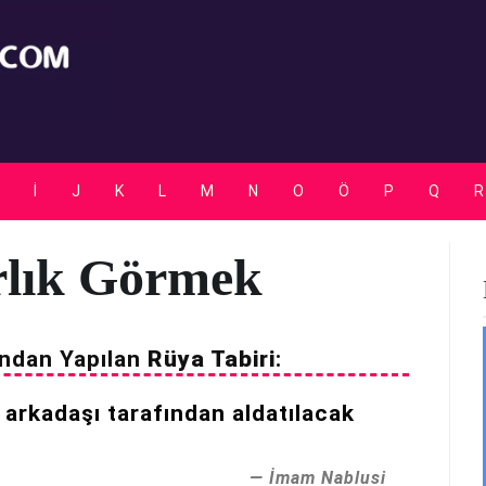
Rüya Tabirleri
İ
J
K
L
M
N
O
Ö
P
Q
R
rlık Görmek
ndan Yapılan
Rüya Tabiri
:
r arkadaşı tarafından aldatılacak
İmam Nablusi