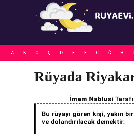
Skip
to
content
A
B
C
Ç
D
E
F
G
Ğ
H
I
Rüyada Riyaka
İmam Nablusi
Tarafı
Bu rüyayı gören kişi, yakın bi
ve dolandırılacak demektir.