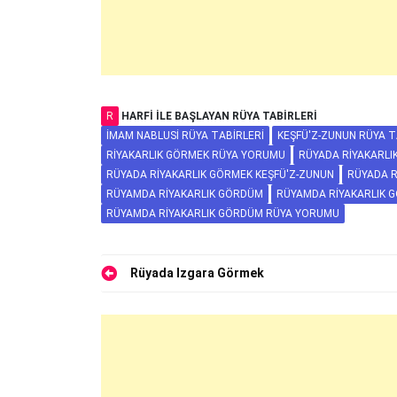
R
HARFI ILE BAŞLAYAN RÜYA TABIRLERI
İMAM NABLUSI RÜYA TABIRLERI
KEŞFÜ'Z-ZUNUN RÜYA T
RIYAKARLIK GÖRMEK RÜYA YORUMU
RÜYADA RIYAKARLI
RÜYADA RIYAKARLIK GÖRMEK KEŞFÜ'Z-ZUNUN
RÜYADA R
RÜYAMDA RIYAKARLIK GÖRDÜM
RÜYAMDA RIYAKARLIK 
RÜYAMDA RIYAKARLIK GÖRDÜM RÜYA YORUMU
Yazı
Rüyada Izgara Görmek
gezinmesi