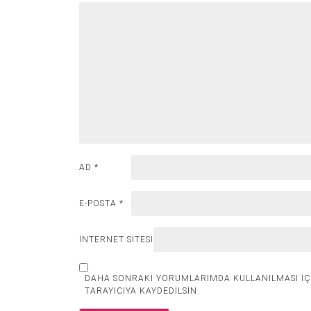
AD
*
E-POSTA
*
İNTERNET SITESI
DAHA SONRAKI YORUMLARIMDA KULLANILMASI IÇI
TARAYICIYA KAYDEDILSIN.