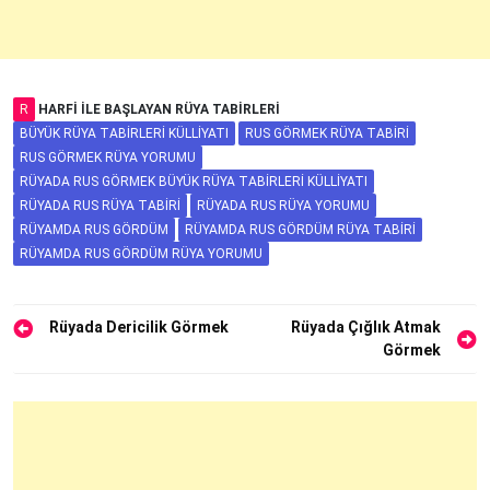
R
HARFI ILE BAŞLAYAN RÜYA TABIRLERI
BÜYÜK RÜYA TABIRLERI KÜLLIYATI
RUS GÖRMEK RÜYA TABIRI
RUS GÖRMEK RÜYA YORUMU
RÜYADA RUS GÖRMEK BÜYÜK RÜYA TABIRLERI KÜLLIYATI
RÜYADA RUS RÜYA TABIRI
RÜYADA RUS RÜYA YORUMU
RÜYAMDA RUS GÖRDÜM
RÜYAMDA RUS GÖRDÜM RÜYA TABIRI
RÜYAMDA RUS GÖRDÜM RÜYA YORUMU
Yazı
Rüyada Dericilik Görmek
Rüyada Çığlık Atmak
Görmek
gezinmesi