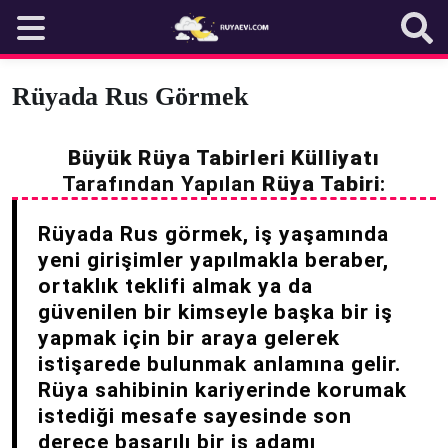
Skip
to
content
Rüyada Rus Görmek
Büyük Rüya Tabirleri Külliyatı
Tarafından Yapılan
Rüya Tabiri
:
Rüyada Rus görmek, iş yaşamında
yeni girişimler yapılmakla beraber,
ortaklık teklifi almak ya da
güvenilen bir kimseyle başka bir iş
yapmak için bir araya gelerek
istişarede bulunmak anlamına gelir.
Rüya sahibinin kariyerinde korumak
istediği mesafe sayesinde son
derece başarılı bir iş adamı