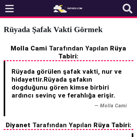
Skip
to
content
Rüyada Şafak Vakti Görmek
Molla Cami
Tarafından Yapılan
Rüya
Tabiri
:
Rüyada görülen şafak vakti, nur ve
hidayettir.Rüyada şafakın
dogduğunu gören kimse birbiri
ardıncı sevinç ve ferahlığa erişir.
Molla Cami
Diyanet
Tarafından Yapılan
Rüya Tabiri
: