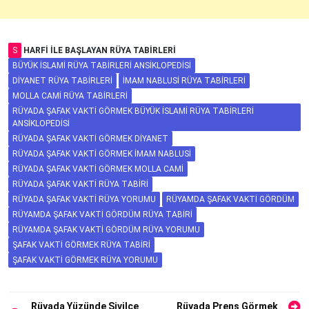
S
HARFI ILE BAŞLAYAN RÜYA TABIRLERI
BÜYÜK İSLAMI RÜYA TABIRLERI ANSIKLOPEDISI
DIYANET RÜYA TABIRLERI
İMAM NABLUSI RÜYA TABIRLERI
MOLLA CAMI RÜYA TABIRLERI
RÜYADA ŞAFAK VAKTI GÖRMEK BÜYÜK İSLAMI RÜYA TABIRLERI
ANSIKLOPEDISI
RÜYADA ŞAFAK VAKTI GÖRMEK DIYANET
RÜYADA ŞAFAK VAKTI GÖRMEK İMAM NABLUSI
RÜYADA ŞAFAK VAKTI GÖRMEK MOLLA CAMI
RÜYADA ŞAFAK VAKTI RÜYA TABIRI
RÜYADA ŞAFAK VAKTI RÜYA YORUMU
RÜYAMDA ŞAFAK VAKTI GÖRDÜM
RÜYAMDA ŞAFAK VAKTI GÖRDÜM RÜYA TABIRI
RÜYAMDA ŞAFAK VAKTI GÖRDÜM RÜYA YORUMU
ŞAFAK VAKTI GÖRMEK RÜYA TABIRI
ŞAFAK VAKTI GÖRMEK RÜYA YORUMU
Yazı
Rüyada Yüzünde Sivilce
Rüyada Prens Görmek