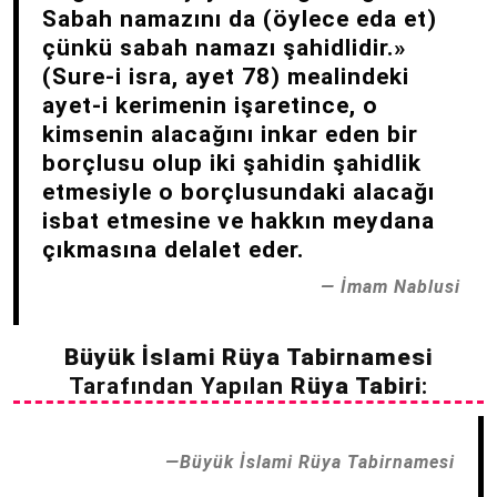
Sabah namazını da (öylece eda et)
çünkü sabah namazı şahidlidir.»
(Sure-i isra, ayet 78) mealindeki
ayet-i kerimenin işaretince, o
kimsenin alacağını inkar eden bir
borçlusu olup iki şahidin şahidlik
etmesiyle o borçlusundaki alacağı
isbat etmesine ve hakkın meydana
çıkmasına delalet eder.
İmam Nablusi
Büyük İslami Rüya Tabirnamesi
Tarafından Yapılan
Rüya Tabiri
:
Büyük İslami Rüya Tabirnamesi