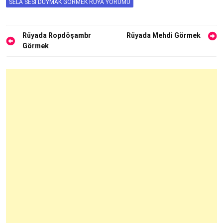
SELA SESI DUYMAK GÖRMEK RÜYA YORUMU
Yazı
Rüyada Ropdöşambr
Rüyada Mehdi Görmek
Görmek
gezinmesi