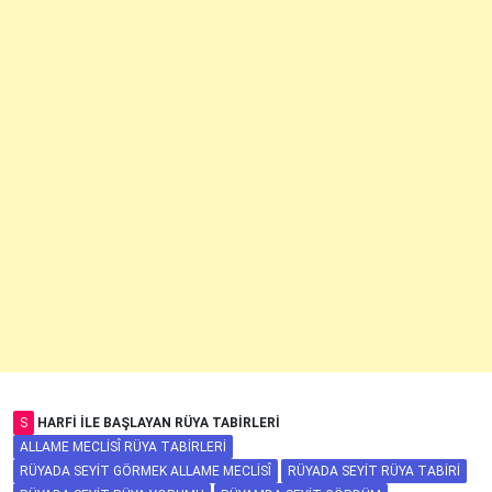
S
HARFI ILE BAŞLAYAN RÜYA TABIRLERI
ALLAME MECLISÎ RÜYA TABIRLERI
RÜYADA SEYIT GÖRMEK ALLAME MECLISÎ
RÜYADA SEYIT RÜYA TABIRI