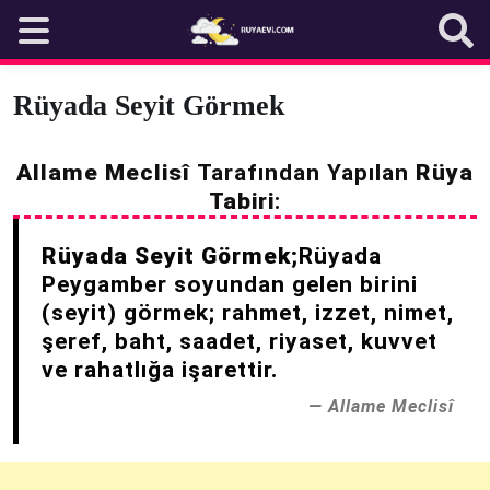
Skip
to
content
Rüyada Seyit Görmek
Allame Meclisî
Tarafından Yapılan
Rüya
Tabiri
:
Rüyada Seyit Görmek;
Rüyada
Peygamber soyundan gelen birini
(seyit) görmek; rahmet, izzet, nimet,
şeref, baht, saadet, riyaset, kuvvet
ve rahatlığa işarettir.
Allame Meclisî