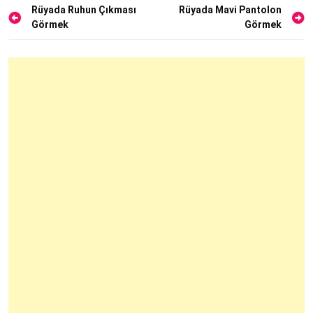
Yazı
Rüyada Ruhun Çıkması
Rüyada Mavi Pantolon
Görmek
Görmek
gezinmesi