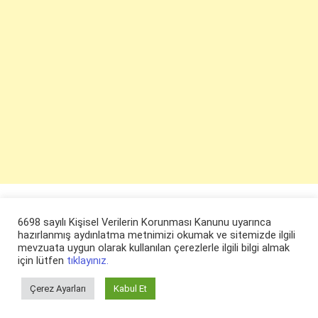
6698 sayılı Kişisel Verilerin Korunması Kanunu uyarınca
hazırlanmış aydınlatma metnimizi okumak ve sitemizde ilgili
mevzuata uygun olarak kullanılan çerezlerle ilgili bilgi almak
için lütfen
tıklayınız.
Çerez Ayarları
Kabul Et
© ruyaevi.com 2022