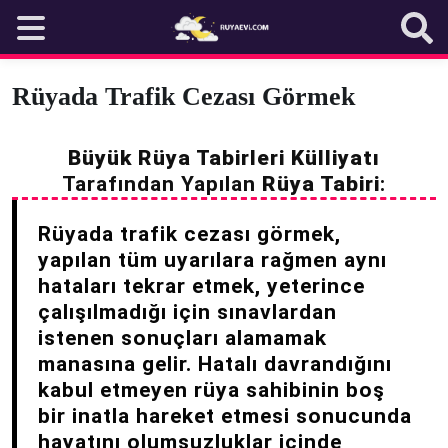
Skip
to
content
Rüyada Trafik Cezası Görmek
Büyük Rüya Tabirleri Külliyatı
Tarafından Yapılan
Rüya Tabiri
:
Rüyada trafik cezası görmek,
yapılan tüm uyarılara rağmen aynı
hataları tekrar etmek, yeterince
çalışılmadığı için sınavlardan
istenen sonuçları alamamak
manasına gelir. Hatalı davrandığını
kabul etmeyen rüya sahibinin boş
bir inatla hareket etmesi sonucunda
hayatını olumsuzluklar içinde