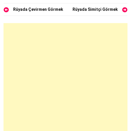
Yazı
Rüyada Çevirmen Görmek
Rüyada Simitçi Görmek
gezinmesi