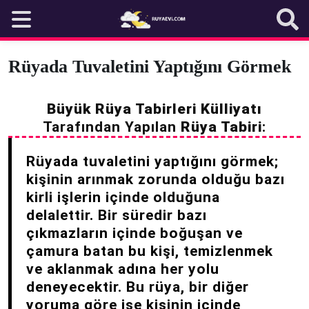
Skip
to
content
Rüyada Tuvaletini Yaptığını Görmek
Büyük Rüya Tabirleri Külliyatı
Tarafından Yapılan
Rüya Tabiri
:
Rüyada tuvaletini yaptığını görmek;
kişinin arınmak zorunda olduğu bazı
kirli işlerin içinde olduğuna
delalettir. Bir süredir bazı
çıkmazların içinde boğuşan ve
çamura batan bu kişi, temizlenmek
ve aklanmak adına her yolu
deneyecektir. Bu rüya, bir diğer
yoruma göre ise kişinin içinde