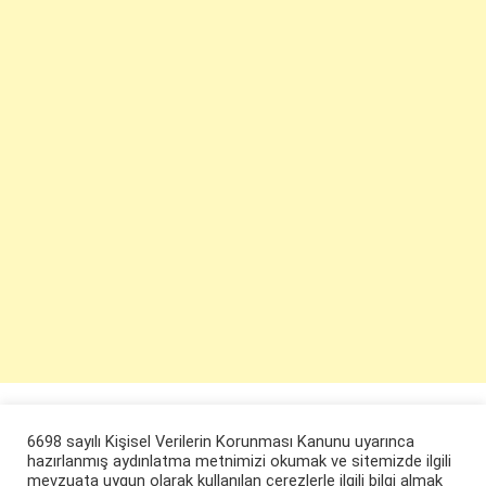
6698 sayılı Kişisel Verilerin Korunması Kanunu uyarınca
hazırlanmış aydınlatma metnimizi okumak ve sitemizde ilgili
mevzuata uygun olarak kullanılan çerezlerle ilgili bilgi almak