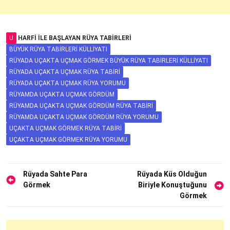
U
HARFI ILE BAŞLAYAN RÜYA TABIRLERI
BÜYÜK RÜYA TABIRLERI KÜLLIYATI
RÜYADA UÇAKTA UÇMAK GÖRMEK BÜYÜK RÜYA TABIRLERI KÜLLIYATI
RÜYADA UÇAKTA UÇMAK RÜYA TABIRI
RÜYADA UÇAKTA UÇMAK RÜYA YORUMU
RÜYAMDA UÇAKTA UÇMAK GÖRDÜM
RÜYAMDA UÇAKTA UÇMAK GÖRDÜM RÜYA TABIRI
RÜYAMDA UÇAKTA UÇMAK GÖRDÜM RÜYA YORUMU
UÇAKTA UÇMAK GÖRMEK RÜYA TABIRI
UÇAKTA UÇMAK GÖRMEK RÜYA YORUMU
Yazı
Rüyada Sahte Para
Rüyada Küs Olduğun
Görmek
Biriyle Konuştuğunu
gezinmesi
Görmek