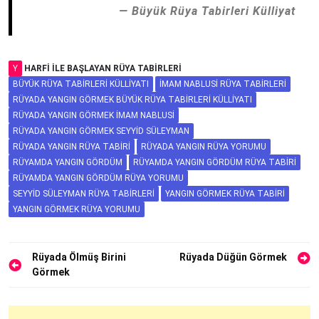
Büyük Rüya Tabirleri Külliyat
Y
HARFI ILE BAŞLAYAN RÜYA TABIRLERI
BÜYÜK RÜYA TABIRLERI KÜLLIYATI
İMAM NABLUSI RÜYA TABIRLERI
RÜYADA YANGIN GÖRMEK BÜYÜK RÜYA TABIRLERI KÜLLIYATI
RÜYADA YANGIN GÖRMEK İMAM NABLUSI
RÜYADA YANGIN GÖRMEK SEYYID SÜLEYMAN
RÜYADA YANGIN RÜYA TABIRI
RÜYADA YANGIN RÜYA YORUMU
RÜYAMDA YANGIN GÖRDÜM
RÜYAMDA YANGIN GÖRDÜM RÜYA TABIRI
RÜYAMDA YANGIN GÖRDÜM RÜYA YORUMU
SEYYID SÜLEYMAN RÜYA TABIRLERI
YANGIN GÖRMEK RÜYA TABIRI
YANGIN GÖRMEK RÜYA YORUMU
Yazı
Rüyada Ölmüş Birini
Rüyada Düğün Görmek
Görmek
gezinmesi