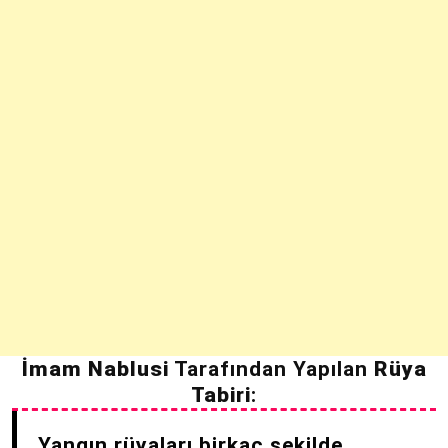
İmam Nablusi
Tarafından Yapılan
Rüya
Tabiri
:
Yangın rüyaları birkaç şekilde