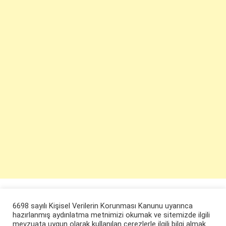
6698 sayılı Kişisel Verilerin Korunması Kanunu uyarınca
hazırlanmış aydınlatma metnimizi okumak ve sitemizde ilgili
mevzuata uygun olarak kullanılan çerezlerle ilgili bilgi almak