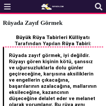
Skip
to
content
Rüyada Zayıf Görmek
Büyük Rüya Tabirleri Külliyatı
Tarafından Yapılan
Rüya Tabiri
:
Rüyada zayıf görmek, iyi değildir.
Rüyayı gören kişinin kötü, şanssız
ve uğursuzluklarla dolu günler
geçireceğine, karşısına aksiliklerin
ve engellerin çıkacağına,
başarılarının azalacağına, mallarının
eksileceğine, kazancının
düşeceğine delalet eder ve melanet
olarak yorumlanır. Bu rüya aynı