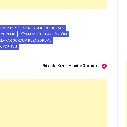
RMEK BÜYÜK RÜYA TABIRLERI KÜLLIYATI
A YORUMU
RÜYAMDA ZÜLFIKAR GÖRDÜM
ÜLFIKAR GÖRDÜM RÜYA YORUMU
YA YORUMU
Rüyada Kızını Hamile Görmek