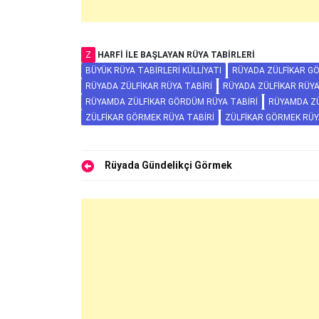
Z
HARFI ILE BAŞLAYAN RÜYA TABIRLERI
BÜYÜK RÜYA TABIRLERI KÜLLIYATI
RÜYADA ZÜLFIKAR GÖ
RÜYADA ZÜLFIKAR RÜYA TABIRI
RÜYADA ZÜLFIKAR RÜY
RÜYAMDA ZÜLFIKAR GÖRDÜM RÜYA TABIRI
RÜYAMDA Z
ZÜLFIKAR GÖRMEK RÜYA TABIRI
ZÜLFIKAR GÖRMEK RÜ
Yazı
Rüyada Gündelikçi Görmek
gezinmesi