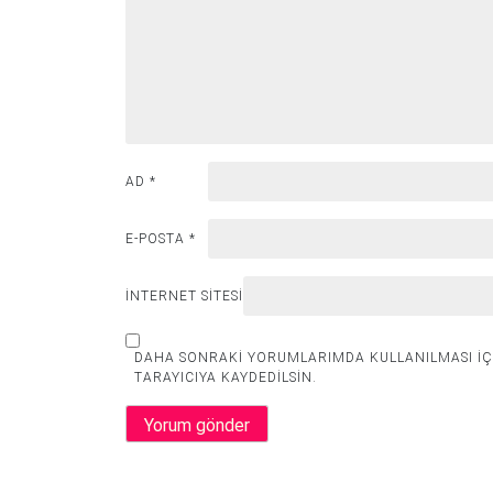
AD
*
E-POSTA
*
İNTERNET SITESI
DAHA SONRAKI YORUMLARIMDA KULLANILMASI IÇI
TARAYICIYA KAYDEDILSIN.