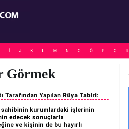
Rüya Tabirleri
İ
J
K
L
M
N
O
Ö
P
Q
R
ar Görmek
tı
Tarafından Yapılan
Rüya Tabiri
:
sahibinin kurumlardaki işlerinin
min edecek sonuçlarla
ine ve kişinin de bu hayırlı