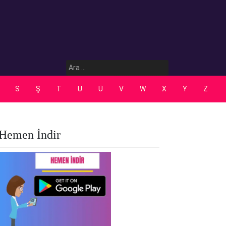
Arama:
S
Ş
T
U
Ü
V
W
X
Y
Z
Hemen İndir