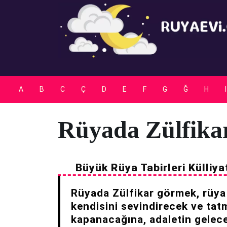
Skip
to
content
A
B
C
Ç
D
E
F
G
Ğ
H
I
Rüyada Zülfik
Büyük Rüya Tabirleri Külliya
Rüyada Zülfikar görmek, rüya 
kendisini sevindirecek ve tat
kapanacağına, adaletin geleceğ